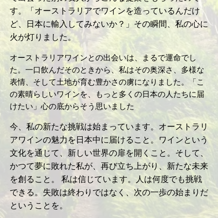
す。「オーストラリアでワインを造っているんだけ
ど、日本に輸入してみないか？」その瞬間、私の心に
火が灯りました。
オーストラリアワインとの出会いは、まるで運命でし
た。一口飲んだそのときから、私はその奥深さ、多様な
表情、そして土地が育む豊かさの虜になりました。「こ
の素晴らしいワインを、もっと多くの日本の人たちに届
けたい」心の底からそう思いました
今、私の新たな挑戦は始まっています。オーストラリ
アワインの魅力を日本中に届けること。ワインという
文化を通じて、新しい世界の扉を開くこと。そして、
かつて夢に敗れた私が、再び立ち上がり、新たな未来
を創ること。 私は信じています。人は何度でも挑戦
できる。失敗は終わりではなく、次の一歩の始まりだ
ということを。