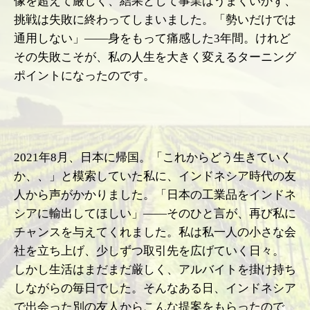
像を超えて厳しく、結果として事業はうまくいかず、
挑戦は失敗に終わってしまいました。「勢いだけでは
通用しない」――身をもって痛感した3年間。けれど
その失敗こそが、私の人生を大きく変えるターニング
ポイントになったのです。
2021年8月、日本に帰国。「これからどう生きていく
か、、」と模索していた私に、インドネシア時代の友
人から声がかかりました。「日本の工業品をインドネ
シアに輸出してほしい」――そのひと言が、再び私に
チャンスを与えてくれました。私は私一人の小さな会
社を立ち上げ、少しずつ取引先を広げていく日々。
しかし生活はまだまだ厳しく、アルバイトを掛け持ち
しながらの毎日でした。そんなある日、インドネシア
で出会った別の友人からこんな提案をもらったので